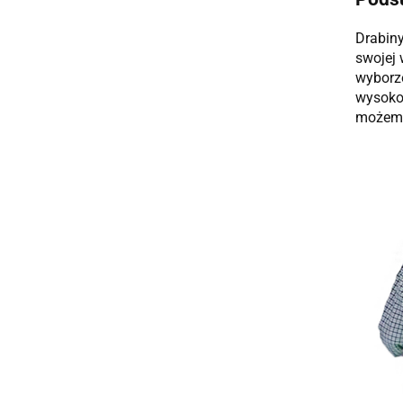
Drabiny
swojej 
wyborze
wysokoś
możemy 