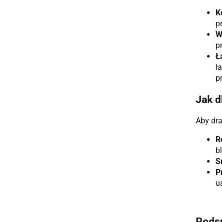
K
p
W
p
Ł
ł
p
Jak d
Aby dra
R
b
S
P
u
Pods