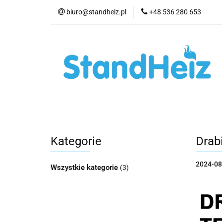
biuro@standheiz.pl
+48 536 280 653
Kategorie
O N
Artykuły
Kontak
Kategorie
O Nas
Regulamin
Dost
Kategorie
Drab
2024-08
Wszystkie kategorie
(3)