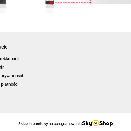
acje
 reklamacje
min
 prywatności
 płatności
a
Sklep internetowy na oprogramowaniu