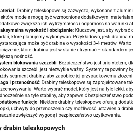
ateriał
: Drabiny teleskopowe są zazwyczaj wykonane z aluminiu
iektóre modele mogą być wzmocnione dodatkowymi materiałami,
odatkowo zwiększa ich wytrzymałość i odporność na warunki a
aksymalna wysokość i obciążenie
: Kluczowe jest, aby wybrać
adań, które planujemy wykonywać. Przykładowo, jeśli drabina
ystarczająca może być drabina o wysokości 3-4 metrów. Wart
bciążenie, które drabina jest w stanie utrzymać – standardem je
iększą nośność.
ystem blokowania szczebli
: Bezpieczeństwo jest priorytetem, 
lokowania szczebli jest niezwykle ważny. Systemy te powinny b
ażdy segment drabiny, aby zapobiec jej przypadkowemu złożeni
aga i przenośność
: Drabiny teleskopowe są zaprojektowane tak
rzechowywaniu. Warto wybrać model, który jest na tyle lekki, ab
ednocześnie na tyle stabilny, aby zapewnić bezpieczeństwo podc
odatkowe funkcje
: Niektóre drabiny teleskopowe oferują dodat
topki, uchwyty do przenoszenia czy możliwość ustawienia drab
nacznie zwiększyć wygodę i bezpieczeństwo użytkowania.
y drabin teleskopowych