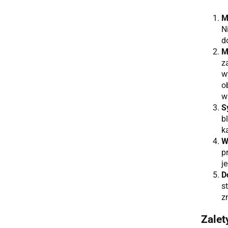
M
N
d
M
z
w
o
w
S
b
k
W
p
j
D
s
z
Zalet