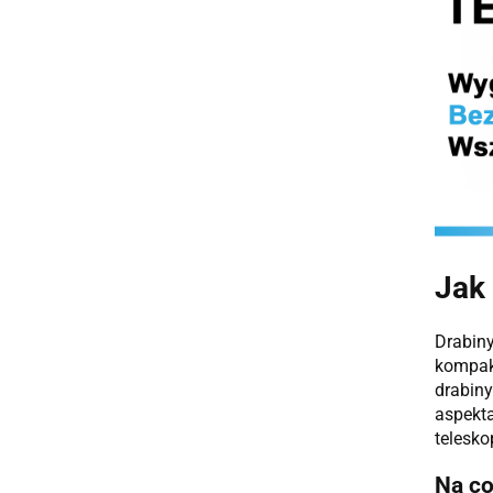
Jak
Drabiny
kompakt
drabiny
aspekta
telesko
Na co