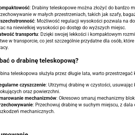
ompaktowość
: Drabiny teleskopowe można złożyć do bardzo ma
rzechowywanie w małych przestrzeniach, takich jak szafy, bag
szechstronność
: Możliwość regulacji wysokości pozwala na d
rac na niewielkiej wysokości po dostęp do wyższych miejsc.
atwość transportu
: Dzięki swojej lekkości i kompaktowym rozm
atwe w transporcie, co jest szczególnie przydatne dla osób, któ
racy.
bać o drabinę teleskopową?
bina teleskopowa służyła przez długie lata, warto przestrzegać k
egularne czyszczenie
: Utrzymuj drabinę w czystości, usuwają
lokujących oraz powierzchni.
marowanie mechanizmów
: Okresowo smaruj mechanizmy blokuj
rzechowywanie
: Przechowuj drabinę w suchym miejscu, z dala o
szkodzeń mechanicznych.
umowanie