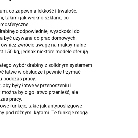
m, co zapewnia lekkość i trwałość.
 takimi jak włókno szklane, co
tmosferyczne.
 drabinę o odpowiedniej wysokości do
 ma być używana do prac domowych,
o również zwrócić uwagę na maksymalne
st 150 kg, jednak niektóre modele oferują
dlatego wybór drabiny z solidnym systemem
yć łatwe w obsłudze i pewnie trzymać
u podczas pracy.
, aby były łatwe w przenoszeniu i
y można było go łatwo przenieść, ale
zas pracy.
kowe funkcje, takie jak antypoślizgowe
iny pod różnymi kątami. Te funkcje mogą