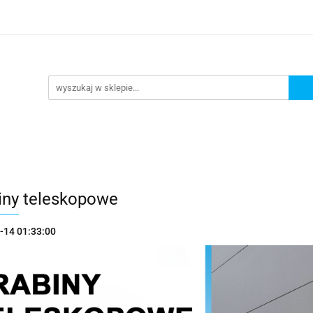
as
Regulamin
Dostawa
Sposoby płatności
Zwr
t
awa
Sposoby płatności
Zwroty i Reklamacje
Artykuł
iny teleskopowe
-14 01:33:00