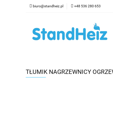
biuro@standheiz.pl
+48 536 280 653
Kategorie
O N
Artykuły
Kontak
Kategorie
O Nas
Regulamin
Dost
TŁUMIK NAGRZEWNICY OGRZE