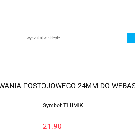
as
Regulamin
Dostawa
Sposoby płatności
Zwro
t
awa
Sposoby płatności
Zwroty i Reklamacje
Artykuł
WANIA POSTOJOWEGO 24MM DO WEBAST
Symbol:
TŁUMIK
21.90